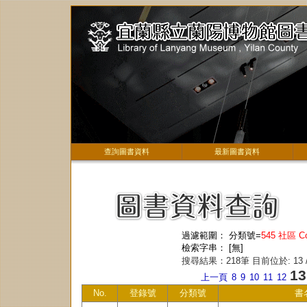
查詢圖書資料
最新圖書資料
過濾範圍： 分類號=
545 社區 C
檢索字串： [無]
搜尋結果：218筆 目前位於: 13 
13
上一頁
8
9
10
11
12
No.
登錄號
分類號
書