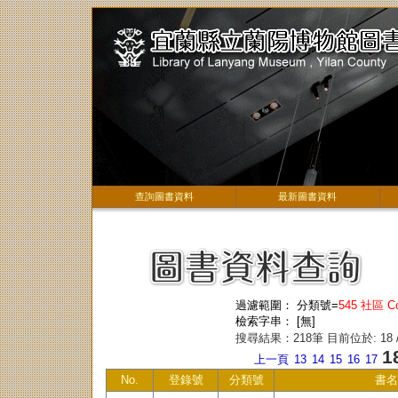
查詢圖書資料
最新圖書資料
過濾範圍： 分類號=
545 社區 C
檢索字串： [無]
搜尋結果：218筆 目前位於: 18 
1
上一頁
13
14
15
16
17
No.
登錄號
分類號
書名